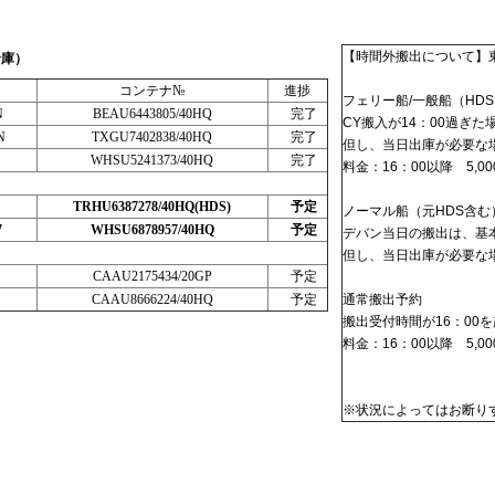
【時間外搬出について】
倉庫）
コンテナ№
進捗
フェリー船/一般船（HDS
N
BEAU6443805/40HQ
完了
CY搬入が14：00過ぎ
N
TXGU7402838/40HQ
完了
但し、当日出庫が必要な
WHSU5241373/40HQ
完了
料金：16：00以降 5,00
TRHU6387278/40HQ(HDS)
予定
ノーマル船（元HDS含む
7
WHSU6878957/40HQ
予定
デバン当日の搬出は、基
但し、当日出庫が必要な
CAAU2175434/20GP
予定
CAAU8666224/40HQ
予定
通常搬出予約
搬出受付時間が16：00
料金：16：00以降 5,00
※状況によってはお断り